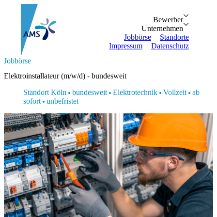
Bewerber
Bewerber
Unternehmen
Vorteile
Unternehmen
Personalanfrage
Initiativbewe
Jobbörse
Standorte
Impressum
Datenschutz
Suche...
Jobbörse
Zurück
Zurück
Bewerber
Unternehmen
Bewerber
Elektroinstallateur (m/w/d) - bundesweit
Bewerber
Unternehmen
Unternehmen
Vorteile
Personalanfrage
Standort Köln
bundesweit
Elektrotechnik
Vollzeit
ab
Jobbörse
Initiativbewerbung
sofort
unbefristet
Standorte
Impressum
Datenschutz