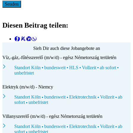
Diesen Beitrag teilen:
Sieh Dir auch diese Jobangebote an
Víz,-gáz,-fűtésszerelő (m/w/d) - egész Németország területén
Standort Köln
bundesweit
HLS
Vollzeit
ab sofort
unbefristet
Elektryk (m/w/d) - Niemcy
Standort Köln
bundesweit
Elektrotechnik
Vollzeit
ab
sofort
unbefristet
Villanyszerelő (m/w/d) - egész Németország területén
Standort Köln
bundesweit
Elektrotechnik
Vollzeit
ab
sofort
unbefristet