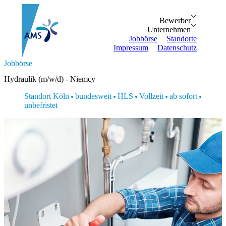
Bewerber
Bewerber
Unternehmen
Vorteile
Unternehmen
Personalanfrage
Initiativbewe
Jobbörse
Standorte
Impressum
Datenschutz
Suche...
Jobbörse
Zurück
Zurück
Bewerber
Unternehmen
Bewerber
Hydraulik (m/w/d) - Niemcy
Bewerber
Unternehmen
Unternehmen
Vorteile
Personalanfrage
Standort Köln
bundesweit
HLS
Vollzeit
ab sofort
Jobbörse
Initiativbewerbung
unbefristet
Standorte
Impressum
Datenschutz