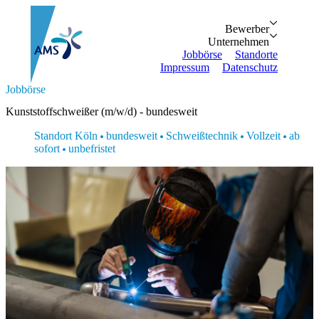
Bewerber
Bewerber
Unternehmen
Vorteile
Unternehmen
Personalanfrage
Initiativbewe
Jobbörse
Standorte
Impressum
Datenschutz
Suche...
Jobbörse
Zurück
Zurück
Bewerber
Unternehmen
Bewerber
Kunststoffschweißer (m/w/d) - bundesweit
Bewerber
Unternehmen
Unternehmen
Vorteile
Personalanfrage
Standort Köln
bundesweit
Schweißtechnik
Vollzeit
ab
Jobbörse
Initiativbewerbung
sofort
unbefristet
Standorte
Impressum
Datenschutz