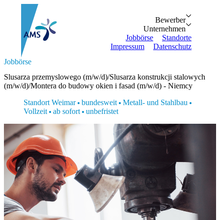
Bewerber
Bewerber
Unternehmen
Vorteile
Unternehmen
Personalanfrage
Initiativbewe
Jobbörse
Standorte
Impressum
Datenschutz
Suche...
Jobbörse
Zurück
Zurück
Bewerber
Unternehmen
Bewerber
Slusarza przemyslowego (m/w/d)/Slusarza konstrukcji stalowych
Bewerber
Unternehmen
Unternehmen
(m/w/d)/Montera do budowy okien i fasad (m/w/d) - Niemcy
Vorteile
Personalanfrage
Jobbörse
Initiativbewerbung
Standort Weimar
bundesweit
Metall- und Stahlbau
Standorte
Vollzeit
ab sofort
unbefristet
Impressum
Datenschutz