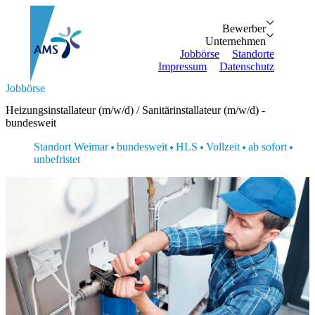
Bewerber
Bewerber
Unternehmen
Vorteile
Unternehmen
Personalanfrage
Initiativbewe
Jobbörse
Standorte
Impressum
Datenschutz
Suche...
Jobbörse
Zurück
Zurück
Bewerber
Unternehmen
Bewerber
Heizungsinstallateur (m/w/d) / Sanitärinstallateur (m/w/d) -
Bewerber
Unternehmen
Unternehmen
bundesweit
Vorteile
Personalanfrage
Jobbörse
Initiativbewerbung
Standort Weimar
bundesweit
HLS
Vollzeit
ab sofort
Standorte
unbefristet
Impressum
Datenschutz