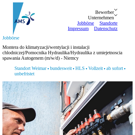
Bewerber
Bewerber
Unternehmen
Vorteile
Unternehmen
Personalanfrage
Initiativbewe
Jobbörse
Standorte
Impressum
Datenschutz
Suche...
Jobbörse
Zurück
Zurück
Bewerber
Unternehmen
Bewerber
Montera do klimatyzacji/wentylacji i instalacji
Bewerber
Unternehmen
Unternehmen
chlodniczej/Pomocnika Hydraulika/Hydraulika z umiejetnoscia
Vorteile
Personalanfrage
Jobbörse
spawania Autogenem (m/w/d) - Niemcy
Initiativbewerbung
Standorte
Standort Weimar
bundesweit
HLS
Vollzeit
ab sofort
Impressum
unbefristet
Datenschutz